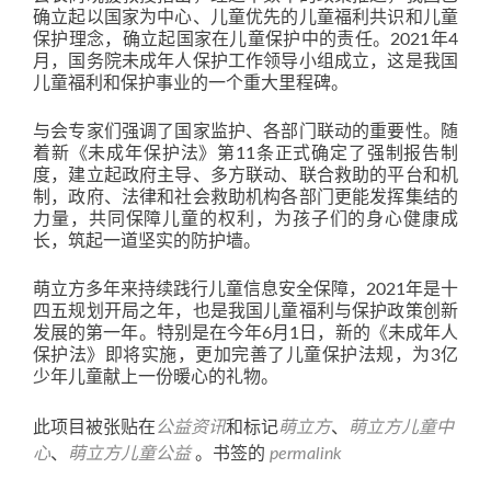
确立起以国家为中心、儿童优先的儿童福利共识和儿童
保护理念，确立起国家在儿童保护中的责任。2021年4
月，国务院未成年人保护工作领导小组成立，这是我国
儿童福利和保护事业的一个重大里程碑。
与会专家们强调了国家监护、各部门联动的重要性。随
着新《未成年保护法》第11条正式确定了强制报告制
度，建立起政府主导、多方联动、联合救助的平台和机
制，政府、法律和社会救助机构各部门更能发挥集结的
力量，共同保障儿童的权利，为孩子们的身心健康成
长，筑起一道坚实的防护墙。
萌立方多年来持续践行儿童信息安全保障，2021年是十
四五规划开局之年，也是我国儿童福利与保护政策创新
发展的第一年。特别是在今年6月1日，新的《未成年人
保护法》即将实施，更加完善了儿童保护法规，为3亿
少年儿童献上一份暖心的礼物。
此项目被张贴在
公益资讯
和标记
萌立方
、
萌立方儿童中
心
、
萌立方儿童公益
。书签的
permalink