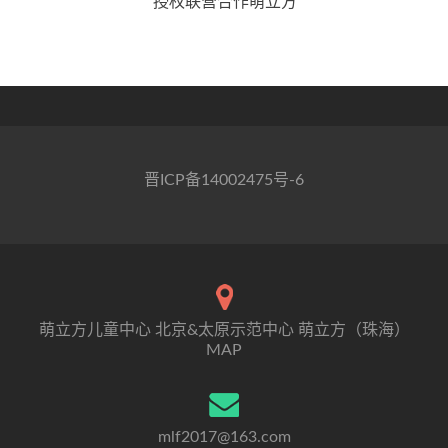
授权联营合作萌立方
晋ICP备14002475号-6
萌立方儿童中心 北京&太原示范中心 萌立方（珠海）
MAP
mlf2017@163.com