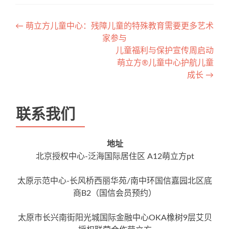
文章导航
←
萌立方儿童中心：残障儿童的特殊教育需要更多艺术
家参与
儿童福利与保护宣传周启动
萌立方®儿童中心护航儿童
成长
→
联系我们
地址
北京授权中心-泛海国际居住区 A12萌立方pt
太原示范中心-长风桥西丽华苑/南中环国信嘉园北区底
商B2（国信会员预约）
太原市长兴南街阳光城国际金融中心OKA橡树9层艾贝