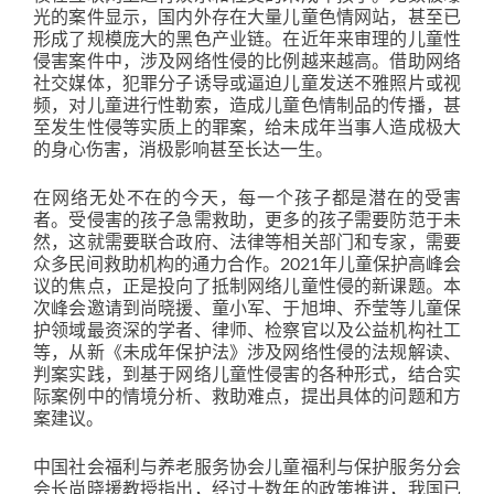
光的案件显示，国内外存在大量儿童色情网站，甚至已
形成了规模庞大的黑色产业链。在近年来审理的儿童性
侵害案件中，涉及网络性侵的比例越来越高。借助网络
社交媒体，犯罪分子诱导或逼迫儿童发送不雅照片或视
频，对儿童进行性勒索，造成儿童色情制品的传播，甚
至发生性侵等实质上的罪案，给未成年当事人造成极大
的身心伤害，消极影响甚至长达一生。
在网络无处不在的今天，每一个孩子都是潜在的受害
者。受侵害的孩子急需救助，更多的孩子需要防范于未
然，这就需要联合政府、法律等相关部门和专家，需要
众多民间救助机构的通力合作。2021年儿童保护高峰会
议的焦点，正是投向了抵制网络儿童性侵的新课题。本
次峰会邀请到尚晓援、童小军、于旭坤、乔莹等儿童保
护领域最资深的学者、律师、检察官以及公益机构社工
等，从新《未成年保护法》涉及网络性侵的法规解读、
判案实践，到基于网络儿童性侵害的各种形式，结合实
际案例中的情境分析、救助难点，提出具体的问题和方
案建议。
中国社会福利与养老服务协会儿童福利与保护服务分会
会长尚晓援教授指出，经过十数年的政策推进，我国已